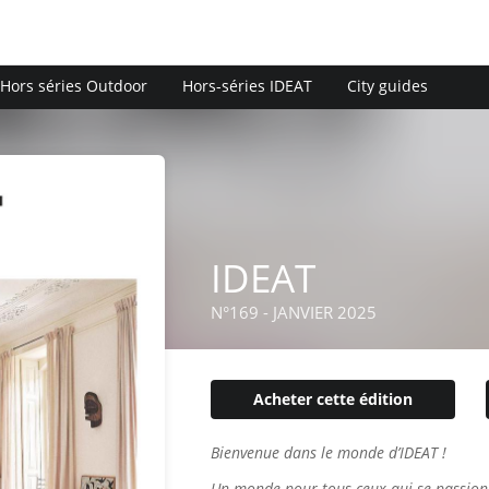
Hors séries Outdoor
Hors-séries IDEAT
City guides
IDEAT
N°169 - JANVIER 2025
Acheter cette édition
Bienvenue dans le monde d’IDEAT !
Un monde pour tous ceux qui se passion