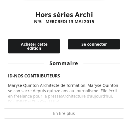
Hors séries Archi
N°5 - MERCREDI 13 MAI 2015
Acheter cette
Se connecter
édition
Sommaire
ID-NOS CONTRIBUTEURS
Maryse Quinton Architecte de formation, Maryse Quinton
se con sacre depuis quinze ans au journalisme. Elle écrit
en freelance pour la presse(Architecture d’aujourd’hui,
D’a, IDEAT etThe Good Life)...
En lire plus